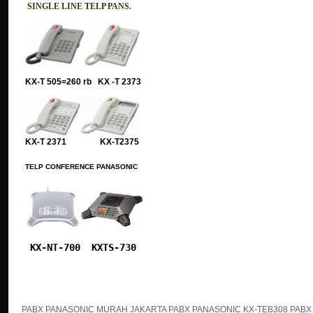
SINGLE LINE TELP PANS.
KX-T 505=260 rb KX -T 2373
KX-T 2371 KX-T2375
TELP CONFERENCE PANASONIC
KX-NT-700
KXTS-730
PABX PANASONIC MURAH JAKARTA PABX PANASONIC KX-TEB308 PABX 