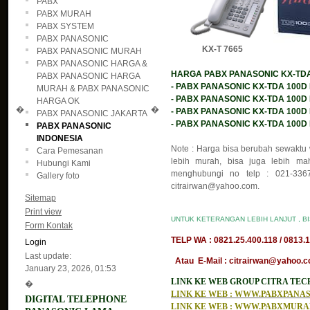
PABX
PABX MURAH
PABX SYSTEM
PABX PANASONIC
KX-T 7665 DT
PABX PANASONIC MURAH
PABX PANASONIC HARGA &
HARGA PABX PANASONIC KX-TDA 1
PABX PANASONIC HARGA
- PABX PANASONIC KX-TDA 100D KA
MURAH & PABX PANASONIC
- PABX PANASONIC KX-TDA 100D KA
HARGA OK
�
�
- PABX PANASONIC KX-TDA 100D KA
PABX PANASONIC JAKARTA
- PABX PANASONIC KX-TDA 100D KAP
PABX PANASONIC
INDONESIA
Note : Harga bisa berubah sewaktu 
Cara Pemesanan
lebih murah, bisa juga lebih mah
Hubungi Kami
menghubungi no telp : 021-3367
Gallery foto
citrairwan@yahoo.com.
Sitemap
Print view
UNTUK KETERANGAN LEBIH LANJUT , B
Form Kontak
TELP WA : 0821.25.400.118 / 0813.1
Login
Last update:
Atau E-Mail : citrairwan@yahoo.co
January 23, 2026, 01:53
LINK KE WEB GROUP CITRA TE
�
LINK KE WEB : WWW.PABXPAN
DIGITAL TELEPHONE
LINK KE WEB : WWW.PABXMUR