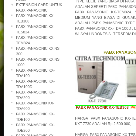
TYPE KECIL YANG BIASA DI PAK
EXTENSION CARD UNTUK
ADALAH SEPERTI PABX PANASONI
PABX PANASONIC
PABX PANASONIC KX-TEM824.
PABX PANASONIC KX-
MEDIUM YANG BIASA DI GUNAK
TEB308
ADALAH PABX PANASONIC TYPE K
PABX PANASONIC KX-
PABX PANASONIC KX-TDA 100D ,
TES824
WLAYAH INDONESIA , TERSEDIA DI 
PABX PANASONIC KX-
TEM824
PABX PANASONIC KX NS
PABX PANASONI
300
PABX PANASONIC KX NS
1000
PABX PANASONIC KX-
TDA100
PABX PANASONIC KX-
TDA100D
PABX PANASONIC KX-
TDA200
PABX PANASONIX KX-
PABX PANASONICKX-TEB308
PA
TDA600
PABX PANASONIC KX-
HARGA PABX PANASONIC KX-TE
TDE100
KXT 7730 ADALAH Rp.2.500.000,-.
PABX PANASONIC KX-
TDE200
HARGA PABX PANASONIC KX-TES82