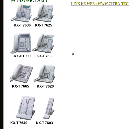
PANASONIC LAMA
LINK KE WEB : WWW.CITRA-TE
KX-T 7636 KX-T 7625
�
KX-DT 333 KX-T 7630
KX-T 7665 KX-T 7620
KX-T 7640 KX-T 7603