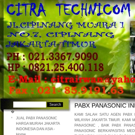
�
�
PABX PANASONIC I
�
KAMI SALAH SATU AGEN PABX 
JUAL PABX PANASONIC
WILAYAH JAKARTA TIMUR. KAMI
HARGA MURAH JAKARTA
PANASONIC , BAIK PABX PANA
INDONESIA DAN ASIA -
PANASONIC BERKAPASITAS ME
Home