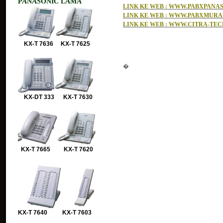
PANASONIC LAMA
LINK KE WEB : WWW.PABXPAN
LINK KE WEB : WWW.PABXMUR
LINK KE WEB : WWW.CITRA-TE
KX-T 7636 KX-T 7625
�
KX-DT 333 KX-T 7630
KX-T 7665 KX-T 7620
KX-T 7640 KX-T 7603