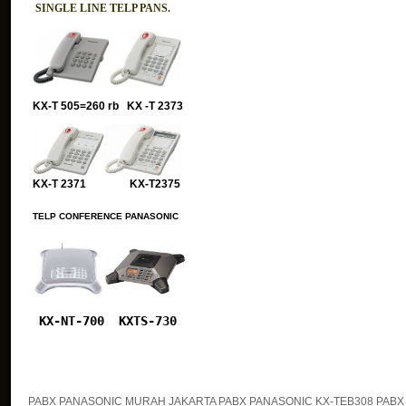
SINGLE LINE TELP PANS.
KX-T 505=260 rb KX -T 2373
KX-T 2371 KX-T2375
TELP CONFERENCE PANASONIC
KX-NT-700
KXTS-730
PABX PANASONIC MURAH JAKARTA PABX PANASONIC KX-TEB308 PABX 