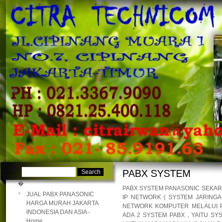
�
�
PABX SYSTEM
�
PABX SYSTEM PANASONIC SEKARA
JUAL PABX PANASONIC
IP NETWORK ( SYSTEM JARING
HARGA MURAH JAKARTA
NETWORK KOMPUTER MELALUI P
INDONESIA DAN ASIA -
ADA 2 SYSTEM PABX , YAITU S
Home