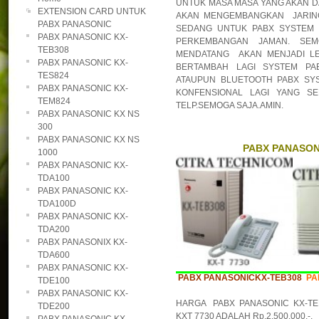
UNTUK MASA MASA YANG AKAN DA
EXTENSION CARD UNTUK
AKAN MENGEMBANGKAN JARINGA
PABX PANASONIC
SEDANG UNTUK PABX SYSTEM 
PABX PANASONIC KX-
PERKEMBANGAN JAMAN. SE
TEB308
MENDATANG AKAN MENJADI LEB
PABX PANASONIC KX-
BERTAMBAH LAGI SYSTEM PA
TES824
ATAUPUN BLUETOOTH PABX SYS
PABX PANASONIC KX-
KONFENSIONAL LAGI YANG S
TEM824
TELP.SEMOGA SAJA.AMIN.
PABX PANASONIC KX NS
300
PABX PANASONIC KX NS
PABX PANASONI
1000
PABX PANASONIC KX-
TDA100
PABX PANASONIC KX-
TDA100D
PABX PANASONIC KX-
TDA200
PABX PANASONIX KX-
TDA600
PABX PANASONIC KX-
PABX PANASONICKX-TEB308
PA
TDE100
PABX PANASONIC KX-
HARGA PABX PANASONIC KX-TE
TDE200
KXT 7730 ADALAH Rp.2.500.000,-.