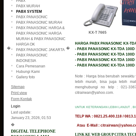
PABX
PABX MURAH
PABX SYSTEM
PABX PANASONIC
PABX PANASONIC MURAH
PABX PANASONIC HARGA &
KX-T 7665 DT
PABX PANASONIC HARGA
MURAH & PABX PANASONIC
HARGA PABX PANASONIC KX-TDA 1
HARGA OK
�
�
- PABX PANASONIC KX-TDA 100D KA
PABX PANASONIC JAKARTA
- PABX PANASONIC KX-TDA 100D KA
PABX PANASONIC
- PABX PANASONIC KX-TDA 100D KA
INDONESIA
- PABX PANASONIC KX-TDA 100D KAP
Cara Pemesanan
Hubungi Kami
Note : Harga bisa berubah sewaktu 
Gallery foto
lebih murah, bisa juga lebih mah
Sitemap
menghubungi no telp : 021-3367
citrairwan@yahoo.com.
Print view
Form Kontak
Login
UNTUK KETERANGAN LEBIH LANJUT , B
Last update:
TELP WA : 0821.25.400.118 / 0813.1
January 23, 2026, 01:53
�
Atau E-Mail : citrairwan@yahoo.co
DIGITAL TELEPHONE
LINK KE WEB GROUP CITRA TE